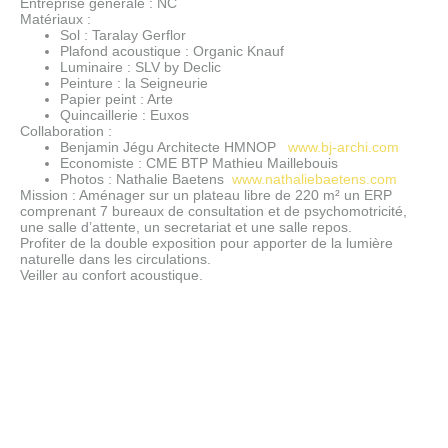
Entreprise générale : NC
Matériaux :
Sol : Taralay Gerflor
Plafond acoustique : Organic Knauf
Luminaire : SLV by Declic
Peinture : la Seigneurie
Papier peint : Arte
Quincaillerie : Euxos
Collaboration :
Benjamin Jégu Architecte HMNOP
www.bj-archi.com
Economiste : CME BTP Mathieu Maillebouis
Photos : Nathalie Baetens
www.nathaliebaetens.com
Mission : Aménager sur un plateau libre de 220 m² un ERP
comprenant 7 bureaux de consultation et de psychomotricité,
une salle d’attente, un secretariat et une salle repos.
Profiter de la double exposition pour apporter de la lumière
naturelle dans les circulations.
Veiller au confort acoustique.